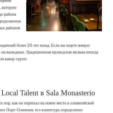
рещение
, которую
це района
 продолжения
ных районов
озданный более 20 лет назад. Если вы ищете живую
лк на выходных. Традиционная ирландская музыка иногда
для кавер-групп.
 Local Talent в Sala Monasterio
ех пор, как он переехал на новое место в олимпийской
осе Порт-Олимпик, его клиентура определенно