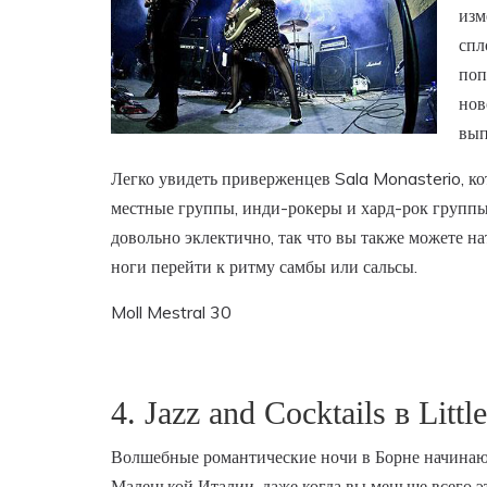
изм
спл
поп
нов
вып
Легко увидеть приверженцев Sala Monasterio, ко
местные группы, инди-рокеры и хард-рок группы
довольно эклектично, так что вы также можете н
ноги перейти к ритму самбы или сальсы.
Moll Mestral 30
4. Jazz and Cocktails в Little
Волшебные романтические ночи в Борне начинаю
Маленькой Италии, даже когда вы меньше всего э