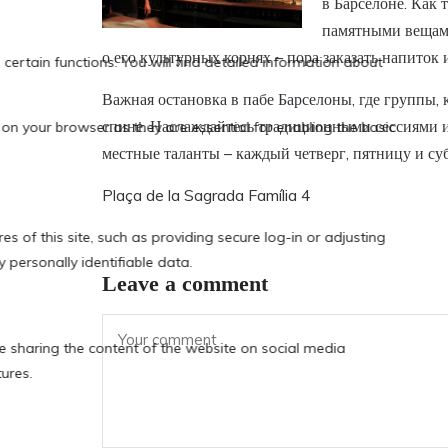
в Барселоне. Как 
памятными вещами
о его культурных корнях – пора заказать напиток 
Важная остановка в пабе Барселоны, где группы, 
спине. Наслаждайтесь традиционными сессиями 
местные таланты – каждый четверг, пятницу и су
Plaça de la Sagrada Família 4
Leave a comment