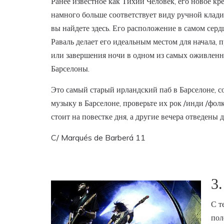
Ранее известное как Тихий Человек, его новое к
намного больше соответствует виду ручной клади
вы найдете здесь. Его расположение в самом серд
Раваль делает его идеальным местом для начала,
или завершения ночи в одном из самых оживлен
Барселоны.
Это самый старый ирландский паб в Барселоне, с
музыку в Барселоне, проверьте их рок /инди /фо
стоит на повестке дня, а другие вечера отведены 
C/ Marqués de Barberá 11
3.
С т
пол