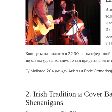
Это
тол
и в
Их 
соч
у в
Концерты начинаются в 22:30, и атмосфера знойн
звуковым удовольствием, то вам придется оплати
C/ Mallorca 204 (между Aribau и Enric Granados)
2. Irish Tradition и Cover B
Shenanigans