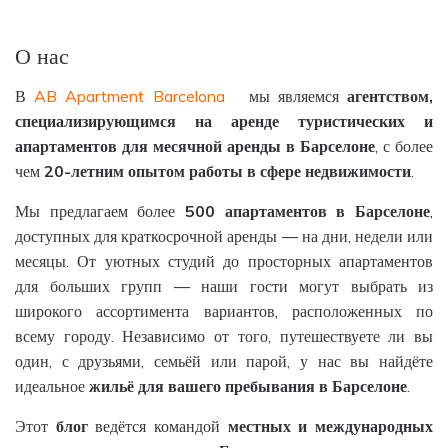
О нас
В
AB Apartment Barcelona
мы являемся
агентством
,
специализирующимся
на
аренде
туристических
и
апартаментов
для
месячной
аренды
в
Барселоне
, с более
чем
20-
летним
опытом
работы
в
сфере
недвижимости
.
Мы предлагаем более
500
апартаментов
в
Барселоне
,
доступных для краткосрочной аренды — на дни, недели или
месяцы. От уютных студий до просторных апартаментов
для больших групп — наши гости могут выбрать из
широкого ассортимента вариантов, расположенных по
всему городу. Независимо от того, путешествуете ли вы
один, с друзьями, семьёй или парой, у нас вы найдёте
идеальное
жильё
для
вашего
пребывания
в
Барселоне
.
Этот
блог
ведётся командой
местных
и
международных