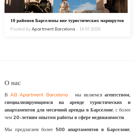
10 районов Барселоны вне туристических маршрутов
Posted by
Apartment Barcelona
- 14.07.2026
О нас
В
AB Apartment Barcelona
мы являемся
агентством
,
специализирующимся
на
аренде
туристических
и
апартаментов
для
месячной
аренды
в
Барселоне
, с более
чем
20-
летним
опытом
работы
в
сфере
недвижимости
.
Мы предлагаем более
500
апартаментов
в
Барселоне
,