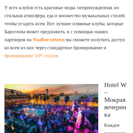
У всех клубов есть красивые виды, непринужденная, но
стильная атмосфера, еда и множество музыкальных стилей,
чтобы угодить всем. Вот лучшие пляжные клубы, которые
Барселона может предложить, и с помощью наших
партнеров на
YouBarcelona
вы сможете получить доступ
ко всем из них через стандартное бронирование и
бронирование VIP-столов
.
Hotel W
–
Мокрая
вечерин
ка
Каждое
воскресень