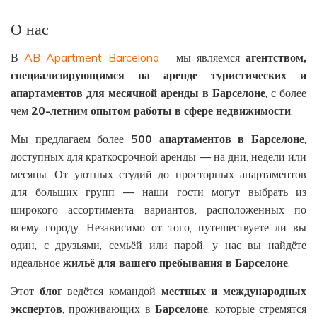
О нас
В
AB Apartment Barcelona
мы являемся
агентством
,
специализирующимся
на
аренде
туристических
и
апартаментов
для
месячной
аренды
в
Барселоне
, с более
чем
20-
летним
опытом
работы
в
сфере
недвижимости
.
Мы предлагаем более
500
апартаментов
в
Барселоне
,
доступных для краткосрочной аренды — на дни, недели или
месяцы. От уютных студий до просторных апартаментов
для больших групп — наши гости могут выбрать из
широкого ассортимента вариантов, расположенных по
всему городу. Независимо от того, путешествуете ли вы
один, с друзьями, семьёй или парой, у нас вы найдёте
идеальное
жильё
для
вашего
пребывания
в
Барселоне
.
Этот
блог
ведётся командой
местных
и
международных
экспертов
, проживающих в
Барселоне
, которые стремятся