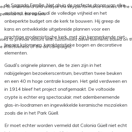
de Sagrada Família. Net als in de perfecte droom van elke
architect, kreeg Gaudí de volledige vrijheid en het
onbeperkte budget om de kerk te bouwen. Hij greep de
kans en ontwikkelde uitgebreide plannen voor een
prachtige modernistische kerk, met zijn kenmerkende niet-
lineaire kolommen, karakteristieke bogen en decoratieve
elementen.
Gaudí’s originele plannen, die te zien zijn in het
nabijgelegen bezoekerscentrum, bevatten twee beuken
en een 40 m hoge centrale koepen. Het geld verdween en
in 1914 bleef het project onafgemaakt. De voltooide
crypte is echter erg spectaculair, met adembenemende
glas-in-loodramen en ingewikkelde keramische mozaïeken
zoals die in het Park Güell.
Er moet echter worden vermeld dat Colonia Güell niet echt