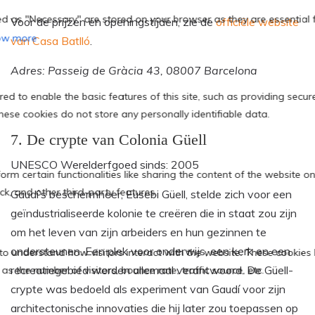
Voor de prijzen en openingstijden, zie de
officiële website
van Casa Batlló
.
Adres: Passeig de Gràcia 43, 08007 Barcelona
7. De crypte van Colonia Güell
UNESCO Werelderfgoed sinds: 2005
Gaudí’s beschermheer, Eusebi Güell, stelde zich voor een
geïndustrialiseerde kolonie te creëren die in staat zou zijn
om het leven van zijn arbeiders en hun gezinnen te
ondersteunen. Een plek voor onderwijs, een kerk en een
recreatiegebied werden allemaal verantwoord. De Güell-
crypte was bedoeld als experiment van Gaudí voor zijn
architectonische innovaties die hij later zou toepassen op