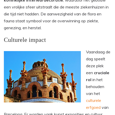
koninklijke interieurdecoratie
, waardoor het gebouw
een vrolijke sfeer uitstraalt die de meeste ziekenhuizen in
die tijd niet hadden. De aanwezigheid van de flora en
fauna staat symbool voor de overwinning op ziekte,
genezing, en herstel.
Culturele impact
Vaandaag de
dag speelt
deze plek
een
cruciale
rol
in het
behouden
van het
culturele
erfgoed
van
Barcelona. Er worden vaak kunst exposities en cultuur