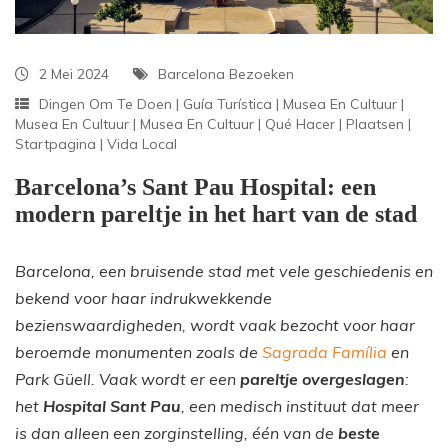
2 Mei 2024
Barcelona Bezoeken
Dingen Om Te Doen
|
Guía Turística
|
Musea En Cultuur
|
Musea En Cultuur
|
Musea En Cultuur
|
Qué Hacer
|
Plaatsen
|
Startpagina
|
Vida Local
Barcelona’s Sant Pau Hospital: een
modern pareltje in het hart van de stad
Barcelona, een bruisende stad met vele geschiedenis en
bekend voor haar indrukwekkende
bezienswaardigheden, wordt vaak bezocht voor haar
beroemde monumenten zoals de
Sagrada Família
en
Park
Güell. Vaak wordt er een
pareltje
overgeslagen
:
het
Hospital
Sant
Pau
, een medisch instituut dat meer
is dan alleen een zorginstelling, één van de
beste