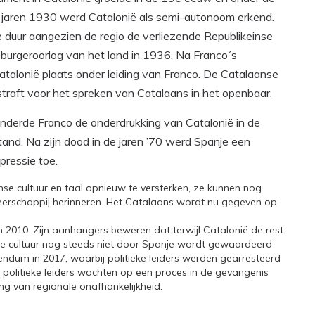
 jaren 1930 werd Catalonië als semi-autonoom erkend.
 duur aangezien de regio de verliezende Republikeinse
e burgeroorlog van het land in 1936. Na Franco´s
talonië plaats onder leiding van Franco. De Catalaanse
raft voor het spreken van Catalaans in het openbaar.
inderde Franco de onderdrukking van Catalonië in de
stand. Na zijn dood in de jaren ’70 werd Spanje een
pressie toe.
e cultuur en taal opnieuw te versterken,
ze kunnen nog
heerschappij herinneren. Het Catalaans wordt nu gegeven op
 2010. Zijn aanhangers beweren dat terwijl Catalonië de rest
e cultuur nog steeds niet door Spanje wordt gewaardeerd
endum in 2017, waarbij politieke leiders werden gearresteerd
litieke leiders wachten op een proces in de gevangenis
ng van regionale onafhankelijkheid.