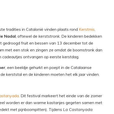
ste tradities in Catalonië vinden plaats rond
Kerstmis
.
de Nadal
, oftewel de
kerststronk
. De kinderen bedekken
t gedroogd fruit en bessen van 13 december tot de
tam met een stok en zingen ze omdat de boomstronk dan
un cadeautjes ontvangen op eerste kerstdag.
ner
, een beeldje gehurkt en poept in de Catalaanse
 de kerststal en de kinderen moeten het elk jaar vinden.
astanyada.
Dit festival markeert het einde van de zomer
oneel worden er dan warme kastanjes gegeten samen met
dekt met pijnboompitten). Tijdens
La Castanyada