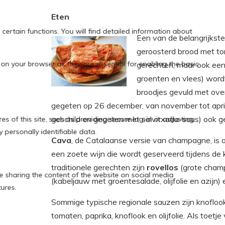
Eten
Een van de belangrijkst
geroosterd brood met tom
gerechten, maar ook een
groenten en vlees) wordt
broodjes gevuld met ove
gegeten op 26 december. van november tot apr
geschild en gegeten met salvitxada-saus) ook g
Cava
, de Catalaanse versie van champagne, is 
een zoete wijn die wordt geserveerd tijdens de
traditionele gerechten zijn
rovellos
(grote champ
(kabeljauw met groentesalade, olijfolie en azijn)
Sommige typische regionale sauzen zijn knoflo
tomaten, paprika, knoflook en olijfolie. Als toetj