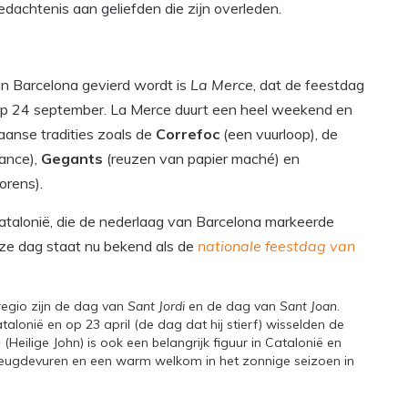
dachtenis aan geliefden die zijn overleden.
 in Barcelona gevierd wordt is
La Merce
, dat de feestdag
p 24 september. La Merce duurt een heel weekend en
aanse tradities zoals de
Correfoc
(een vuurloop), de
dance),
Gegants
(reuzen van papier maché) en
orens).
atalonië, die de nederlaag van Barcelona markeerde
ze dag staat nu bekend als de
nationale feestdag van
regio zijn de dag van
Sant Jordi
en de dag van
Sant Joan
.
talonië en op 23 april (de dag dat hij stierf) wisselden de
n
(Heilige John) is ook een belangrijk figuur in Catalonië en
vreugdevuren en een warm welkom in het zonnige seizoen in