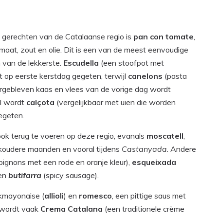
e gerechten van de Catalaanse regio is
pan con tomat
e
,
aat, zout en olie. Dit is een van de meest eenvoudige
 van de lekkerste.
Escudella
(een stoofpot met
 op eerste kerstdag gegeten, terwijl
canelons
(pasta
rgebleven kaas en vlees van de vorige dag wordt
il wordt
calçota
(vergelijkbaar met uien die worden
egeten.
ook terug te voeren op deze regio, evanals
moscatell
,
 koudere maanden en vooral tijdens
Castanyada
. Andere
ignons met een rode en oranje kleur),
esqueixada
 en
butifarra
(spicy sausage).
okmayonaise (
allioli
) en
romesco
, een pittige saus met
e wordt vaak
Crema Catalana
(een traditionele crème