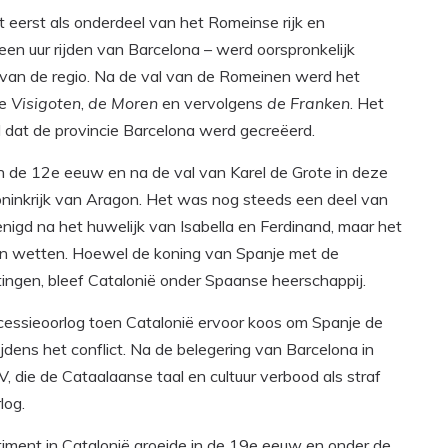
 eerst als onderdeel van het Romeinse rijk en
en uur rijden van Barcelona – werd oorspronkelijk
m van de regio. Na de val van de Romeinen werd het
de
Visigoten
,
de Moren
en vervolgens
de Franken
. Het
 dat de provincie Barcelona werd gecreëerd.
in de 12e eeuw en na de val van Karel de Grote in deze
koninkrijk van Aragon. Het was nog steeds een deel van
nigd na het huwelijk van Isabella en Ferdinand, maar het
l en wetten. Hoewel de koning van Spanje met de
ingen, bleef Catalonië onder Spaanse heerschappij.
cessieoorlog toen Catalonië ervoor koos om Spanje de
jdens het conflict. Na de belegering van Barcelona in
, die de Cataalaanse taal en cultuur verbood als straf
log.
timent in Catalonië groeide in de 19e eeuw en onder de