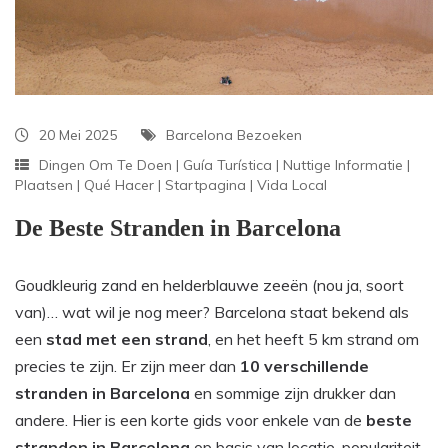
20 Mei 2025
Barcelona Bezoeken
Dingen Om Te Doen
|
Guía Turística
|
Nuttige Informatie
|
Plaatsen
|
Qué Hacer
|
Startpagina
|
Vida Local
De Beste Stranden in Barcelona
Goudkleurig zand en helderblauwe zeeën (nou ja, soort
van)… wat wil je nog meer? Barcelona staat bekend als
een
stad met een strand
, en het heeft 5 km strand om
precies te zijn. Er zijn meer dan
10 verschillende
stranden in Barcelona
en sommige zijn drukker dan
andere. Hier is een korte gids voor enkele van de
beste
stranden in Barcelona
op basis van locatie, populariteit