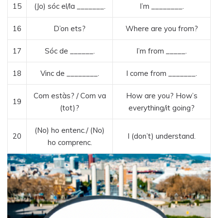
15
(Jo) sóc el/la _______.
I’m ________.
16
D’on ets?
Where are you from?
17
Sóc de ______.
I’m from _____.
18
Vinc de ________.
I come from _______.
Com estàs? / Com va
How are you? How’s
19
(tot)?
everything/it going?
(No) ho entenc./ (No)
20
I (don’t) understand.
ho comprenc.