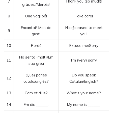
7
Thank you (so much)!
gràcies!/Mercès!
8
Que vagi bé!
Take care!
Encantat! Molt de
Nice/pleased to meet
9
gust!
you!
10
Perdó
Excuse me/Sorry
Ho sento (molt)/Em
11
I’m (very) sorry
sap greu
(Que) parles
Do you speak
12
català/anglès?
Catalan/English?
13
Com et dius?
What’s your name?
14
Em dic ______.
My name is ______.