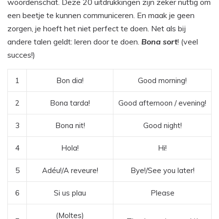
woordenschat. Deze 20 uitdrukkingen zijn zeker nuttig om
een beetje te kunnen communiceren. En maak je geen
zorgen, je hoeft het niet perfect te doen. Net als bij
andere talen geldt: leren door te doen.
Bona sort
! (veel
succes!)
1
Bon dia!
Good morning!
2
Bona tarda!
Good afternoon / evening!
3
Bona nit!
Good night!
4
Hola!
Hi!
5
Adéu!/A reveure!
Bye!/See you later!
6
Si us plau
Please
(Moltes)