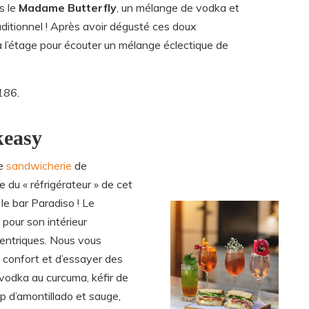
s le
Madame Butterfly
, un mélange de vodka et
aditionnel ! Après avoir dégusté ces doux
l’étage pour écouter un mélange éclectique de
186.
keasy
le
sandwicherie
de
e du « réfrigérateur » de cet
le bar Paradiso ! Le
 pour son intérieur
centriques. Nous vous
confort et d’essayer des
vodka au curcuma, kéfir de
op d’amontillado et sauge,