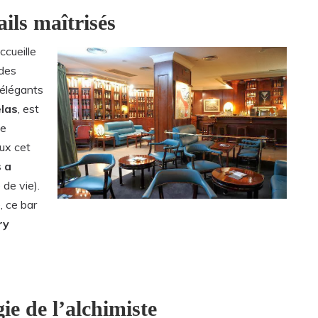
ils maîtrisés
ccueille
 des
s élégants
elas
, est
de
eux cet
s a
de vie).
, ce bar
ry
ie de l’alchimiste