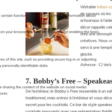
Véritable
trésor c
de saveurs où les
artisanaux à l’aid
décor rappelle cel
crée une atmosphè
créatives. Nous 
servi à une tempé
glacée.
Adresse : C/ dels
7. Bobby’s Free – Speakeas
De l’extérieur, le Bobby’s Free ressemble à un sa
traditionnel, mais entrez à l’intérieur et vous déc
secret pour les cocktails. Ce bar de style speak
cocktails innovants avec une présentation théâtra