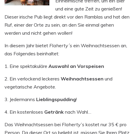
Einheimische treffen, um ein Bier
und eine gute Zeit zu genießen!
Dieser irische Pub liegt direkt vor den Ramblas und hat den
Ruf, einer der Orte zu sein, an den Sie einmal gehen
werden und nicht gehen wollen!
In diesem Jahr bietet
Flaherty´s
ein Weihnachtsessen an,
das Folgendes beinhaltet:
1. Eine spektakuläre
Auswahl an Vorspeisen
2. Ein verlockend leckeres
Weihnachtsessen
und
vegetarische Angebote.
3. Jedermanns
Lieblingspudding
!
4. Ein kostenloses
Getränk
nach Wahl…
Das Weihnachtsessen bei
Flaherty’s
kostet nur 35 € pro
Person. Da dieser Ort so beliebt ist, müssen Sie Ihren Platz