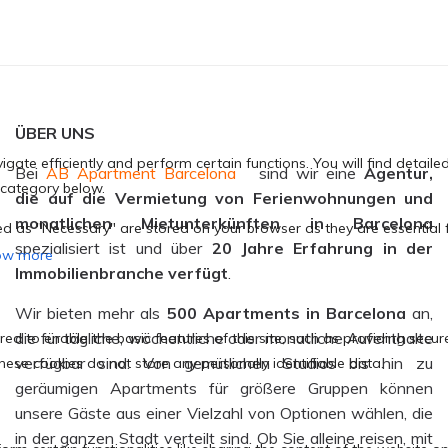
ÜBER UNS
Bei
AB Apartment Barcelona
sind wir eine
Agentur,
die auf die Vermietung von Ferienwohnungen und
monatlichen Mietunterkünften in Barcelona
spezialisiert ist und über
20 Jahre Erfahrung in der
Immobilienbranche verfügt
.
Wir bieten mehr als
500
Apartments
in Barcelona
an,
die für tägliche, wöchentliche oder monatliche Aufenthalte
verfügbar sind. Von gemütlichen Studios bis hin zu
geräumigen Apartments für größere Gruppen können
unsere Gäste aus einer Vielzahl von Optionen wählen, die
in der ganzen Stadt verteilt sind. Ob Sie alleine reisen, mit