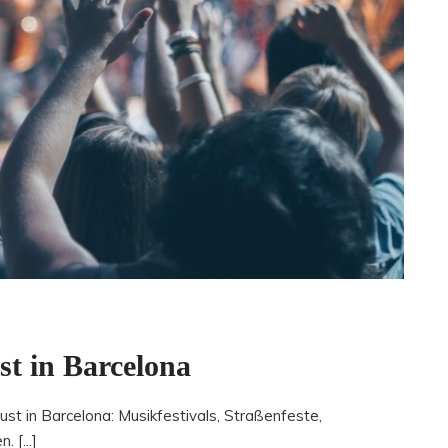
st in Barcelona
st in Barcelona: Musikfestivals, Straßenfeste,
 [...]