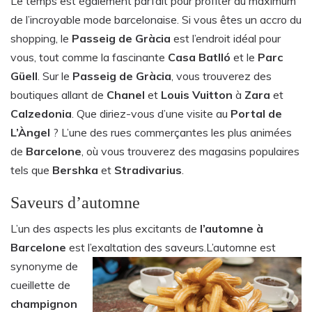
Le temps est également parfait pour profiter au maximum
de l’incroyable mode barcelonaise. Si vous êtes un accro du
shopping, le
Passeig de Gràcia
est l’endroit idéal pour
vous, tout comme la fascinante
Casa Batlló
et le
Parc
Güell
. Sur le
Passeig de Gràcia
, vous trouverez des
boutiques allant de
Chanel
et
Louis Vuitton
à
Zara
et
Calzedonia
. Que diriez-vous d’une visite au
Portal de
L’Àngel
? L’une des rues commerçantes les plus animées
de
Barcelone
, où vous trouverez des magasins populaires
tels que
Bershka
et
Stradivarius
.
Saveurs d’automne
L’un des aspects les plus excitants de
l’automne à
Barcelone
est l’exaltation des saveurs.
L’automne est
synonyme de
cueillette de
champignon