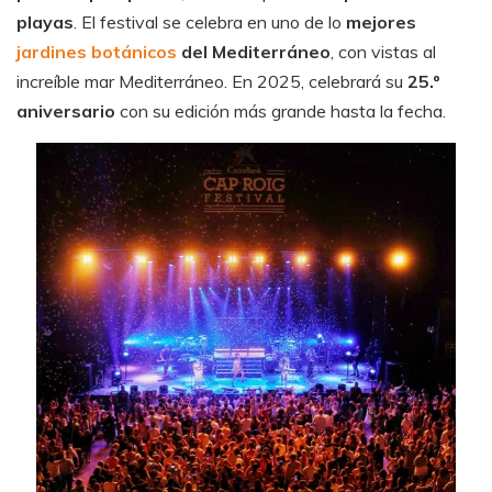
playas
. El festival se celebra en uno de lo
mejores
jardines botánicos
del Mediterráneo
, con vistas al
increíble mar Mediterráneo. En 2025, celebrará su
25.º
aniversario
con su edición más grande hasta la fecha.