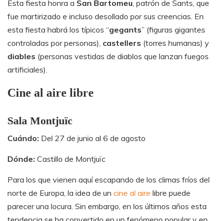
Esta fiesta honra a
San Bartomeu
, patrón de Sants, que
fue martirizado e incluso desollado por sus creencias. En
esta fiesta habrá los típicos “
gegants
” (figuras gigantes
controladas por personas),
castellers
(torres humanas) y
diables
(personas vestidas de diablos que lanzan fuegos
artificiales).
Cine al aire libre
Sala Montjuïc
Cuándo:
Del 27 de junio al 6 de agosto
Dónde:
Castillo de Montjuïc
Para los que vienen aquí escapando de los climas fríos del
norte de Europa, la idea de un
cine al aire
libre puede
parecer una locura. Sin embargo, en los últimos años esta
tendencia se ha convertido en un fenómeno popular y en