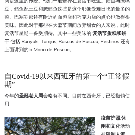
肉是这里的传统。他们一般选择在复活节吃鱼。鳕鱼与鹰嘴
豆，鳕鱼配土豆和腌鳕鱼这些是这个耶稣受难日吃的最多的
菜。巴塞罗那还有附近的面包店和巧克力店的点心也做得很
美味。
因此对于那些在大斋节期间放弃甜食的人来说，此时
复活节星期一备受期待。其中一些美味的
复活节蛋糕和饼
干
包括
Bunyols, Torrijas, Roscas de Pascua, Pestinos 还有
上面讲到的la Mona de Pascua。
自Covid-19以来西班牙的第一个“正常假
期”
今年的
圣诞老人周
会略有不同。目前在西班牙，已经撤销使
用
疫苗护照
,
休
闲和文化
活动
被
限制人流