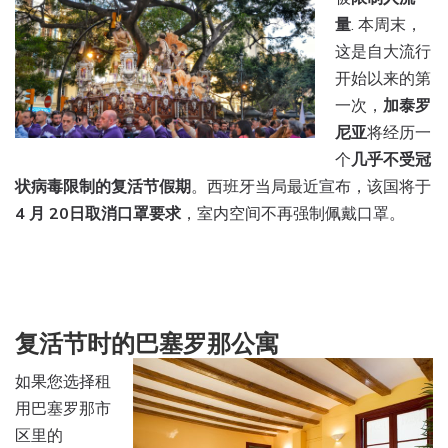
量
. 本周末，
这是自大流行
开始以来的第
一次，
加泰罗
尼亚
将经历一
个
几乎不受冠
状病毒限制的复活节假期
。西班牙当局最近宣布，该国将于
4 月 20日
取消口罩要求
，室内空间不再强制佩戴口罩。
复活节时的巴塞罗那公寓
如果您选择租
用巴塞罗那市
区里的