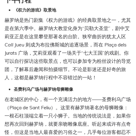
下午行程
《权力的游戏》取景地
赫罗纳是热门剧集《权力的游戏》的经典取景地之一，尤其
是在第六季中。赫罗纳大教堂化身为“贝勒大圣堂”，剧中艾
莉亚正是在这里攀登那著名的台阶。狭窄曲折的犹太人区
Call Jueu
则成为布拉佛斯城的追逐场景，而在 Plaça dels
Jurats 广场，艾莉亚观看了一场关于“七大王国”的戏剧。你
可以自行探访这些取景点，也可以参加专为粉丝设计的导览
团，了解幕后趣闻和拍摄细节。不论是影迷还是好奇的旅
人，这都是赫罗纳行程中不容错过的一站！
圣费利乌广场与赫罗纳母狮雕像
在老城区的中心，有一个充满活力的地方——圣费利乌广场
（Plaça de Sant Feliu）。这里有赫罗纳著名的母狮雕像：
一根石柱顶端立着一只小狮子。当地的传统说法是，如果你
想再次回到赫罗纳，就要亲吻雕像底座。听起来或许有点奇
怪，但这是当地人最喜爱的习俗之一，几乎每位游客都忍不