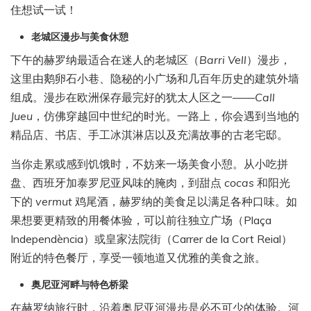
住想试一试！
老城区漫步与美食休憩
下午的赫罗纳最适合在迷人的老城区（
Barri Vell
）漫步，
这里由鹅卵石小巷、隐秘的小广场和几百年历史的建筑外墙
组成。漫步在欧洲保存最完好的犹太人区之一——
Call
Jueu
，仿佛穿越回中世纪的时光。一路上，你会遇到当地的
精品店、书店、手工冰淇淋店以及充满故事的古老宅邸。
当你走累或感到饥饿时，不妨来一场美食小憩。从小吃拼
盘、西班牙加泰罗尼亚风味的腌肉，到甜点
cocas
和阳光
下的
vermut
鸡尾酒，赫罗纳的美食足以满足各种口味。如
果想要更精致的用餐体验，可以前往独立广场（Plaça
Independència）或皇家法院街（Carrer de la Cort Reial）
附近的特色餐厅，享受一顿地道又优雅的美食之旅。
奥尼亚河畔与特色桥梁
在赫罗纳旅行时，沿着奥尼亚河漫步是必不可少的体验。河