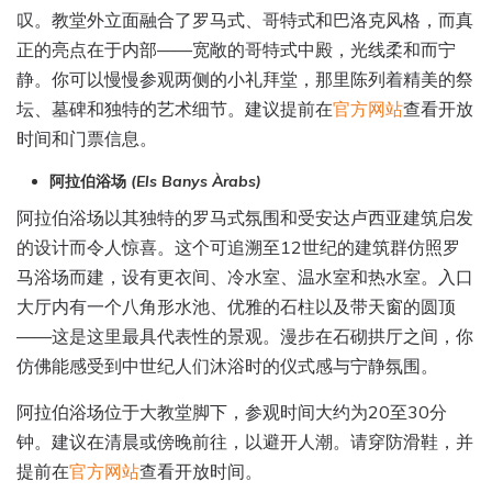
叹。教堂外立面融合了罗马式、哥特式和巴洛克风格，而真
正的亮点在于内部——宽敞的哥特式中殿，光线柔和而宁
静。你可以慢慢参观两侧的小礼拜堂，那里陈列着精美的祭
坛、墓碑和独特的艺术细节。建议提前在
官方网站
查看开放
时间和门票信息。
阿拉伯浴场
(Els Banys Àrabs)
阿拉伯浴场以其独特的罗马式氛围和受安达卢西亚建筑启发
的设计而令人惊喜。这个可追溯至12世纪的建筑群仿照罗
马浴场而建，设有更衣间、冷水室、温水室和热水室。入口
大厅内有一个八角形水池、优雅的石柱以及带天窗的圆顶
——这是这里最具代表性的景观。漫步在石砌拱厅之间，你
仿佛能感受到中世纪人们沐浴时的仪式感与宁静氛围。
阿拉伯浴场位于大教堂脚下，参观时间大约为20至30分
钟。建议在清晨或傍晚前往，以避开人潮。请穿防滑鞋，并
提前在
官方网站
查看开放时间。