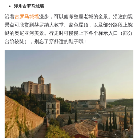
漫步古罗马城墙
沿着
古罗马城墙
漫步，可以俯瞰整座老城的全景。沿途的观
景点可欣赏到赫罗纳大教堂、赭色屋顶，以及部分路段上蜿
蜒的奥尼亚河美景。行走时可慢慢上下各个标示入口（部分
台阶较陡），别忘了穿舒适的鞋子哦！