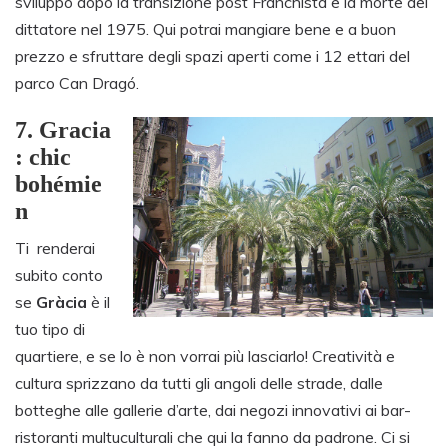
sviluppò dopo la transizione post Franchista e la morte del
dittatore nel 1975. Qui potrai mangiare bene e a buon
prezzo e sfruttare degli spazi aperti come i 12 ettari del
parco Can Dragó.
7.
Gracia
: chic
bohémie
n
Ti renderai
subito conto
se
Gràcia
è il
tuo tipo di
quartiere, e se lo è non vorrai più lasciarlo! Creatività e
cultura sprizzano da tutti gli angoli delle strade, dalle
botteghe alle gallerie d’arte, dai negozi innovativi ai bar-
ristoranti multuculturali che qui la fanno da padrone. Ci si