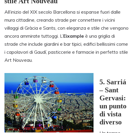
stile Art Nouveau
All’inizio del XIX secolo Barcellona si espanse fuori dalle
mura cittadine, creando strade per connettere i vicini
villaggi di Gràcia e Sants, con eleganza e stile che vengono
ancora ammirate tuttoggi. L’
Eixample
è una griglia di
strade che include giardini e bar tipici, edifici bellissimi come
i capolavori di Gaudí, pasticcerie e farmacie in perfetto stile
Art Nouveau.
5.
Sarriá
– Sant
Gervasi:
un punto
di vista
diverso
Un tempo