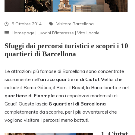
9 Ottobre 2014
Visitare Barcellona
Homepage
|
Luoghi D'interesse
|
Vita Locale
Sfuggi dai percorsi turistici e scopri i 10
quartieri di Barcellona
Le attrazioni più famose di Barcellona sono concentrate
sicuramente nell’
antico quartiere di
Ciutat Vella
, che
include il Barrio Gótico, il Born, il Raval, la Barceloneta e nel
quartiere di Eixample
con i capolavori modernisti di
Gaudí. Questo lascia
8 quartieri
di
Barcellona
completamente da scoprire, per i più avventurosi che
vogliono visitare i percorsi meno battuti.
1.
Ciutat