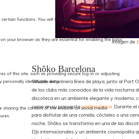
Imagen de
B
Shôko Barcelona
Situado en primera línea de playa, junto al Port 
de los clubs más conocidos de la vida nocturna 
discoteca en un ambiente elegante y moderno, co
como en su propuesta
gastronómica
. Durante el
para disfrutar de una comida, cócteles o una cen
noche, Shôko se transforma en una de las discot
DJs internacionales y un ambiente cosmopolita qu